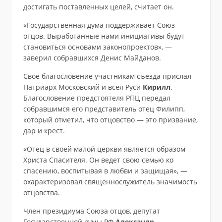
достигать поставленных целей, считает он.
«Государственная дума поддерживает Союз
отцов. Выработанные нами инициативы будут
становиться основами законопроектов», —
заверил собравшихся Денис Майданов.
Свое благословение участникам съезда прислал
Патриарх Московский и всея Руси
Кирилл
.
Благословение предстоятеля РПЦ передал
собравшимся его представитель отец Филипп,
который отметил, что отцовство — это призвание,
дар и крест.
«Отец в своей малой церкви является образом
Христа Спасителя. Он ведет свою семью ко
спасению, воспитывая в любви и защищая», —
охарактеризовал священнослужитель значимость
отцовства.
Член президиума Союза отцов, депутат
Государственной думы РФ
Александр